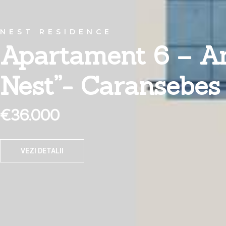
NEST RESIDENCE
Apartament 6 – An
Nest”- Caransebes
€36.000
VEZI DETALII