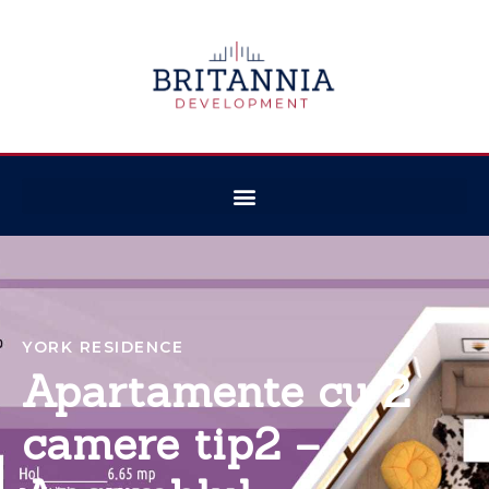
YORK RESIDENCE
Apartamente cu 2
camere tip2 –