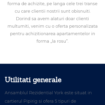
forma de achizite, pe langa cele trei transe
cu care clientii nostrii sunt obisnuiti.
Dorind sa avem alaturi doar clienti
multumiti, venim cu o oferta personalizata
pentru achizitionarea apartamentelor in
forma „la rosu”.
Utilitati generale
Ansamblul Rezidential York este situat in
cartierul Pipirig si ofera 5 tipuri de