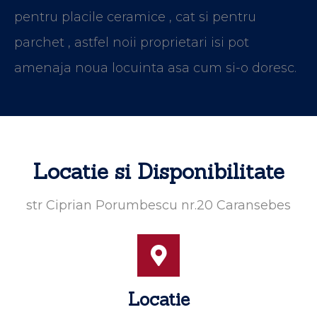
pentru placile ceramice , cat si pentru
parchet , astfel noii proprietari isi pot
amenaja noua locuinta asa cum si-o doresc.
Locatie si Disponibilitate
str Ciprian Porumbescu nr.20 Caransebes
Locatie