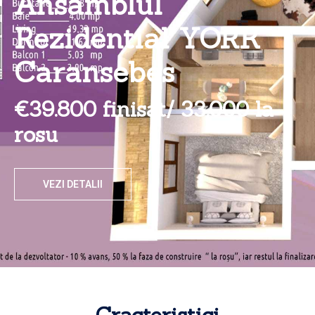
Ansamblul
Rezidential YORK
Caransebes
€39.800 finisat/ 33.000 la
rosu
VEZI DETALII