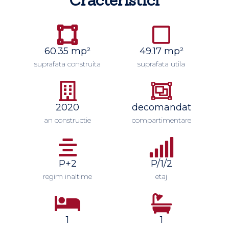
Cracteristici
60.35 mp²
49.17 mp²
suprafata construita
suprafata utila
2020
decomandat
an constructie
compartimentare
P+2
P/1/2
regim inaltime
etaj
1
1